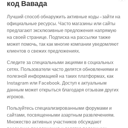
код Вавада
Лучший способ обнаружить активные коды – зайти на
официальные ресурсы. Часто магазины или сайты
предлагают эксклюзивные предложения напрямую
на своей странице. Подписка на рассылки также
может помочь, так как многие компании уведомляют
клиентов о свежих предложениях.
Следите за специальными акциями в социальных
сетях. Пользователи часто делятся обновлениями и
полезной информацией на таких платформах, как
Instagram или Facebook. Доступ к актуальным
данным может открыться благодаря отзывам других
игроков.
Пользуйтесь специализированными форумами и
сайтами, посвященными азартным развлечениям.
Множество активных участников обсуждают