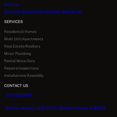
Services
Ark Home & Handyman Services – Back to Top
SERVICES
Residential Homes
Multi Unit/Apartments
Real Estate/Realtors
Minor Plumbing
Rental Move Outs
Repairs/inspections
Installations/Assembly
CONTACT US
(515) 650-1954
Mailing Address: 142 S. 11th St. West Des Moines, IA 50265