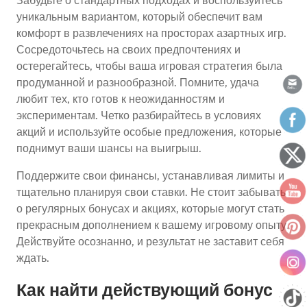
Забудьте о стандартных подходах и воспользуйтесь
уникальным вариантом, который обеспечит вам
комфорт в развлечениях на просторах азартных игр.
Сосредоточьтесь на своих предпочтениях и
остерегайтесь, чтобы ваша игровая стратегия была
продуманной и разнообразной. Помните, удача
любит тех, кто готов к неожиданностям и
экспериментам. Четко разбирайтесь в условиях
акций и используйте особые предложения, которые
поднимут ваши шансы на выигрыш.
Поддержите свои финансы, устанавливая лимиты и
тщательно планируя свои ставки. Не стоит забывать
о регулярных бонусах и акциях, которые могут стать
прекрасным дополнением к вашему игровому опыту.
Действуйте осознанно, и результат не заставит себя
ждать.
Как найти действующий бонус