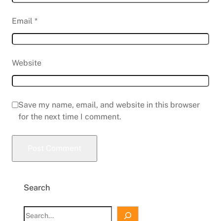
Email
*
Website
Save my name, email, and website in this browser
for the next time I comment.
Search