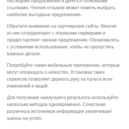
последние предложения и делятся полезными
ссылками. Чтение отзывов может помочь выбрать
наиболее выгодные предложения.
Обратите внимание на партнерские сайты. Многие
из них сотрудничают с игровыми серверами и
предоставляют свежие предложения. Ознакомьтесь
с условиями использования, чтобы не пропустить
важные детали.
Попробуйте также мобильные приложения, которые
могут оповещать о новостях. Установка таких
сервисов позволяет держать руку на пульсе всех
изменений и акций.
Для получения наилучшего результата используйте
несколько методов одновременно. Сочетание
различных источников информации увеличивает
шансы на успех.