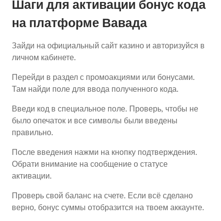
Шаги для активации бонус кода
на платформе Вавада
Зайди на официальный сайт казино и авторизуйся в
личном кабинете.
Перейди в раздел с промоакциями или бонусами.
Там найди поле для ввода полученного кода.
Введи код в специальное поле. Проверь, чтобы не
было опечаток и все символы были введены
правильно.
После введения нажми на кнопку подтверждения.
Обрати внимание на сообщение о статусе
активации.
Проверь свой баланс на счете. Если всё сделано
верно, бонус суммы отобразится на твоем аккаунте.