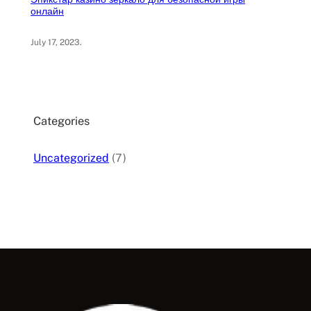
онлайн
July 17, 2023
.
Categories
Uncategorized
(7)